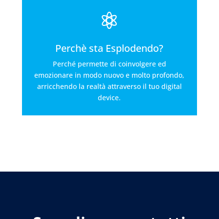

Perchè sta Esplodendo?
Perché permette di coinvolgere ed
emozionare in modo nuovo e molto profondo,
arricchendo la realtà attraverso il tuo digital
device.