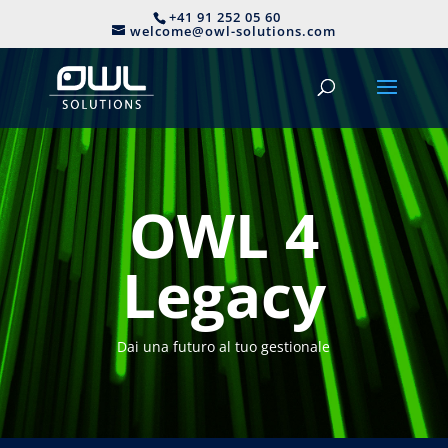
+41 91 252 05 60
welcome@owl-solutions.com
OWL 4
Legacy
Dai una futuro al tuo gestionale