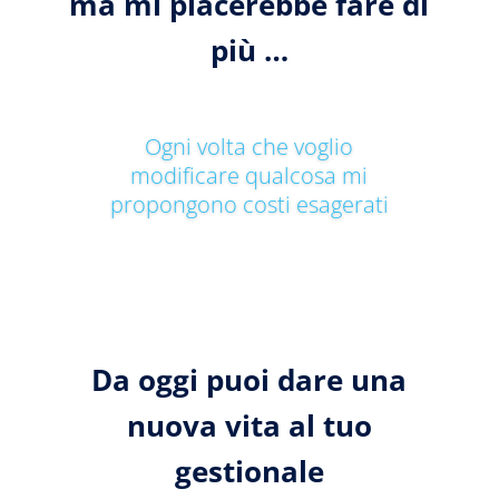
ma mi piacerebbe fare di
più …
Vorrei semplificare alcune
funzioni e schermate così
che i miei possano lavorare
meglio
Da oggi puoi dare una
nuova vita al tuo
gestionale